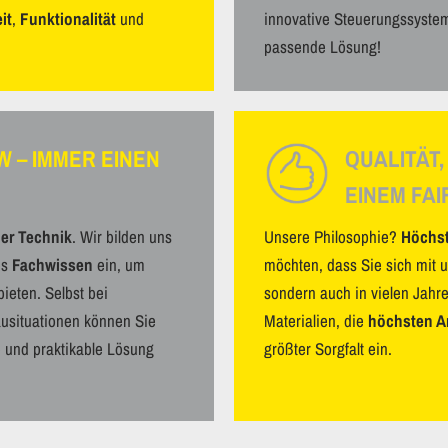
it
,
Funktionalität
und
innovative Steuerungssystem
passende Lösung!
 – IMMER EINEN
QUALITÄT,
EINEM FAI
er Technik
. Wir bilden uns
Unsere Philosophie?
Höchst
es
Fachwissen
ein, um
möchten, dass Sie sich mit u
ieten. Selbst bei
sondern auch in vielen Jahr
ausituationen können Sie
Materialien, die
höchsten A
e und praktikable Lösung
größter Sorgfalt ein.