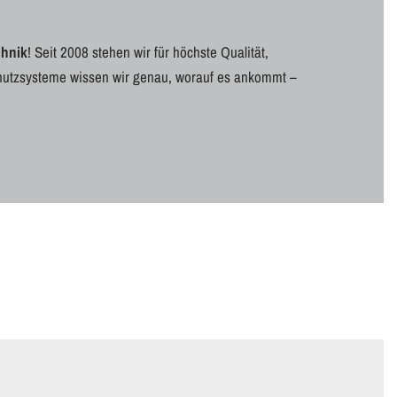
hnik
! Seit 2008 stehen wir für höchste Qualität,
schutzsysteme wissen wir genau, worauf es ankommt –