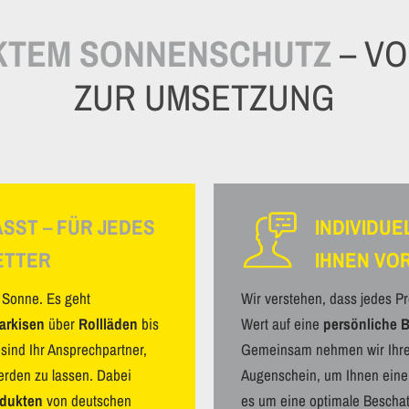
EKTEM SONNENSCHUTZ
– VO
ZUR UMSETZUNG
SST – FÜR JEDES
INDIVIDUE
ETTER
IHNEN VO
r Sonne. Es geht
Wir verstehen, dass jedes P
arkisen
über
Rollläden
bis
Wert auf eine
persönliche 
 sind Ihr Ansprechpartner,
Gemeinsam nehmen wir Ihre
erden zu lassen. Dabei
Augenschein, um Ihnen ein
odukten
von deutschen
es um eine optimale Beschatt