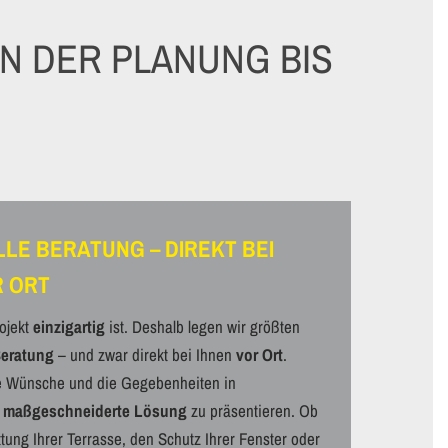
N DER PLANUNG BIS
LLE BERATUNG – DIREKT BEI
R ORT
rojekt
einzigartig
ist. Deshalb legen wir größten
Beratung
– und zwar direkt bei Ihnen
vor Ort
.
 Wünsche und die Gegebenheiten in
e
maßgeschneiderte Lösung
zu präsentieren. Ob
ung Ihrer Terrasse, den Schutz Ihrer Fenster oder